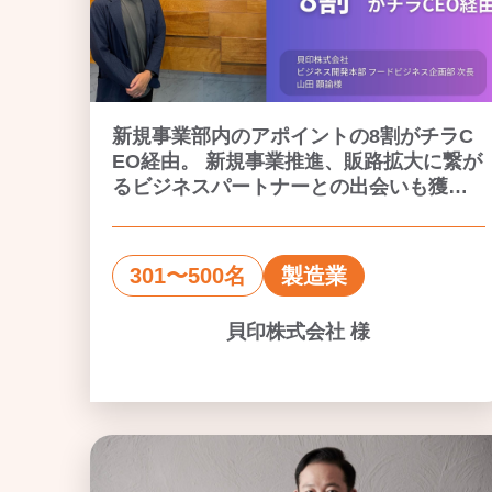
新規事業部内のアポイントの8割がチラC
EO経由。 新規事業推進、販路拡大に繋が
るビジネスパートナーとの出会いも獲得
できる
301〜500名
製造業
貝印株式会社 様