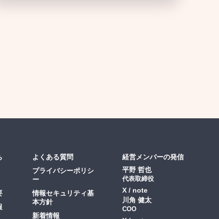
ち
よくある質問
経営メンバーの発信
平野 哲也
プライバシーポリシ
ー
代表取締役
X
note
要
情報セキュリティ基
川角 健太
本方針
報
COO
新着情報