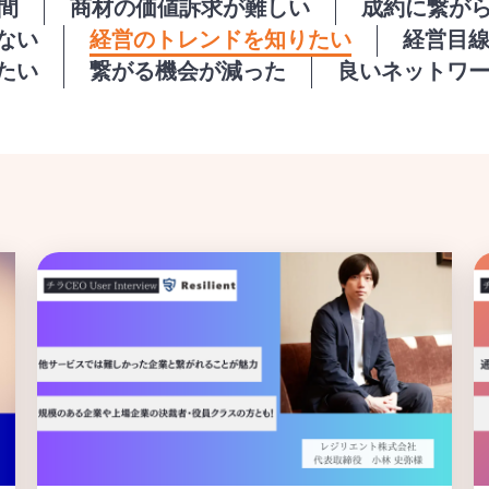
間
商材の価値訴求が難しい
成約に繋が
ない
経営のトレンドを知りたい
経営目
たい
繋がる機会が減った
良いネットワ