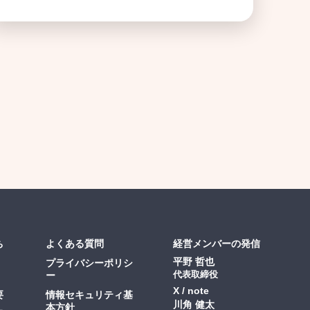
ち
よくある質問
経営メンバーの発信
平野 哲也
プライバシーポリシ
ー
代表取締役
X
note
要
情報セキュリティ基
川角 健太
本方針