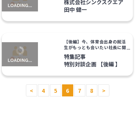
株式会社シンクスクエア
田中 健一
【後編】今、体育会出身の就活
生がもっとも会いたい社長に聞
いてみた。
特集記事
特別対談企画 【後編 】
<
4
5
6
7
8
>