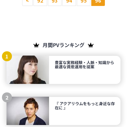
<
92
93
94
95
96
月間PVランキング
1
豊富な実務経験・人脈・知識から
最適な資産運用を提案
2
『 アクアリウムをもっと身近な存
在に 』