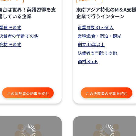
舞台は世界！英語習得を支
東南アジア特化のM＆A支
援している企業
企業で行うインターン
業種:その他
従業員数:31〜50人
決裁者の年齢:その他
業種:飲食・宿泊・観光
商材:その他
創立:15年以上
決裁者の年齢:その他
商材:BtoB
この決裁者の記事を読む
この決裁者の記事を読む