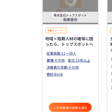
株式会社トップスポット
和泉俊也
特集ストーリー
地域×短期人材の確保に困
ったら、トップスポットへ
従業員数:11〜30人
業種:その他
創立:15年以上
決裁者の年齢:その他
商材:BtoB
この決裁者の記事を読む