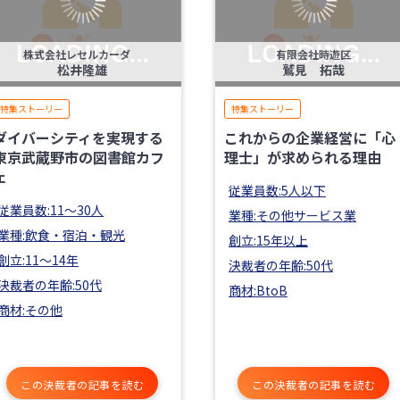
株式会社レセルカーダ
有限会社時遊区
松井隆雄
鷲見 拓哉
特集ストーリー
特集ストーリー
ダイバーシティを実現する
これからの企業経営に「心
東京武蔵野市の図書館カフ
理士」が求められる理由
ェ
従業員数:5人以下
従業員数:11〜30人
業種:その他サービス業
業種:飲食・宿泊・観光
創立:15年以上
創立:11〜14年
決裁者の年齢:50代
決裁者の年齢:50代
商材:BtoB
商材:その他
この決裁者の記事を読む
この決裁者の記事を読む