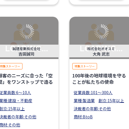
誠建産業株式会社
株式会社オオスミ
吉田誠司
大角 武志
特集ストーリー
特集ストーリー
顧客のニーズに合った「空
100年後の地球環境を守る
間」をワンストップで造る
ことが私たちの使命
従業員数:6～10人
従業員数:101〜300人
業種:建設・不動産
業種:製造業
創立:15年以上
創立:15年以上
決裁者の年齢:その他
決裁者の年齢:その他
商材:BtoB
商材:その他