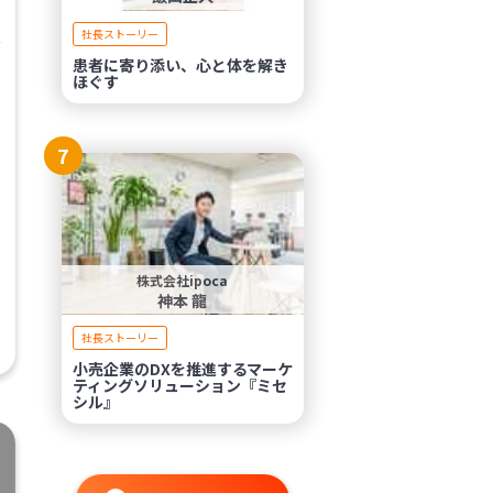
援
社長ストーリー
患者に寄り添い、心と体を解き
ほぐす
7
株式会社ipoca
神本 龍
社長ストーリー
小売企業のDXを推進するマーケ
ティングソリューション『ミセ
シル』