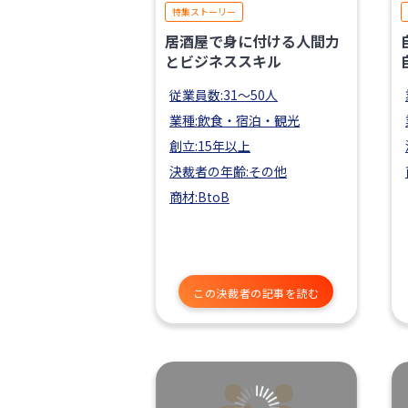
特集ストーリー
居酒屋で身に付ける人間力
とビジネススキル
従業員数:31〜50人
業種:飲食・宿泊・観光
創立:15年以上
決裁者の年齢:その他
商材:BtoB
この決裁者の記事を読む