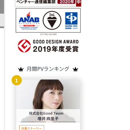
月間PVランキング
1
株式会社Good Team
増井 麻里子
社長ストーリー