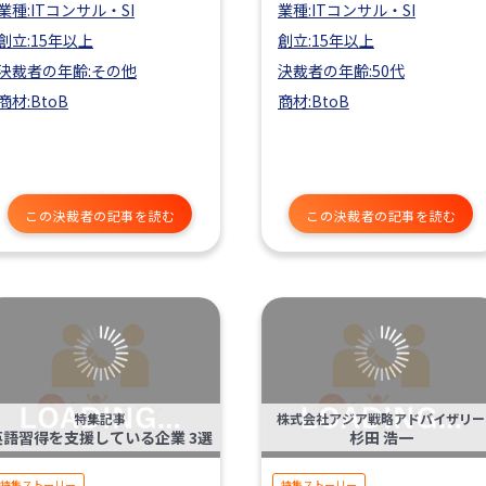
業種:ITコンサル・SI
業種:ITコンサル・SI
創立:15年以上
創立:15年以上
決裁者の年齢:その他
決裁者の年齢:50代
商材:BtoB
商材:BtoB
この決裁者の記事を読む
この決裁者の記事を読む
特集記事
株式会社アジア戦略アドバイザリー
英語習得を支援している企業 3選
杉田 浩一
特集ストーリー
特集ストーリー