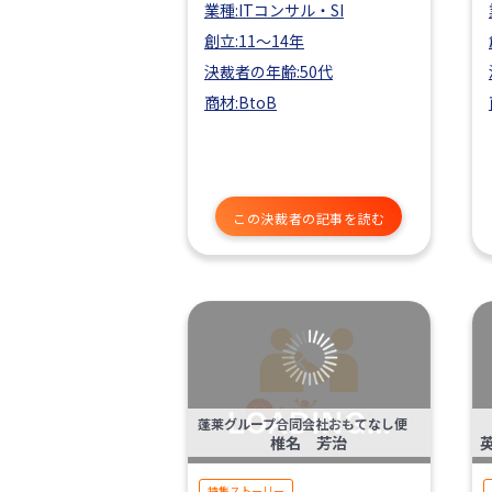
業種:ITコンサル・SI
創立:11〜14年
決裁者の年齢:50代
商材:BtoB
この決裁者の記事を読む
蓬莱グループ合同会社おもてなし便
椎名 芳治
特集ストーリー