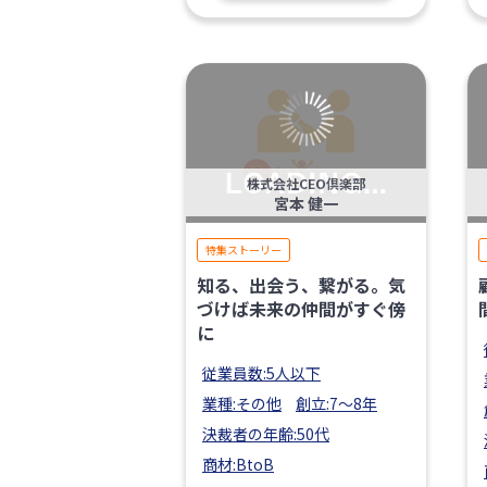
株式会社CEO倶楽部
宮本 健一
特集ストーリー
知る、出会う、繋がる。気
づけば未来の仲間がすぐ傍
に
従業員数:5人以下
業種:その他
創立:7〜8年
決裁者の年齢:50代
商材:BtoB