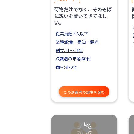
荷物だけでなく、そのそば
に想いを置いてきてほし
い。
従業員数:5人以下
業種:飲食・宿泊・観光
創立:11〜14年
決裁者の年齢:60代
商材:その他
この決裁者の記事を読む