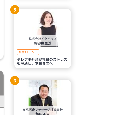
5
株式会社イクイップ
魚谷恵里沙
社長ストーリー
テレアポ外注が社員のストレス
を解消し、本業専念へ
6
在宅医療マッサージ株式会社
飯田正人