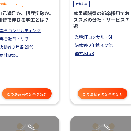
特集ストーリー
特集記事
自己満足か、限界突破か。
成果報酬型の新卒採用でお
自習で伸びる学生とは？
ススメの会社・サービス７
選
業種:コンサルティング
業種:ITコンサル・SI
業種:教育・研修
決裁者の年齢:その他
決裁者の年齢:20代
商材:BtoB
商材:BtoC
この決裁者の記事を読む
この決裁者の記事を読む