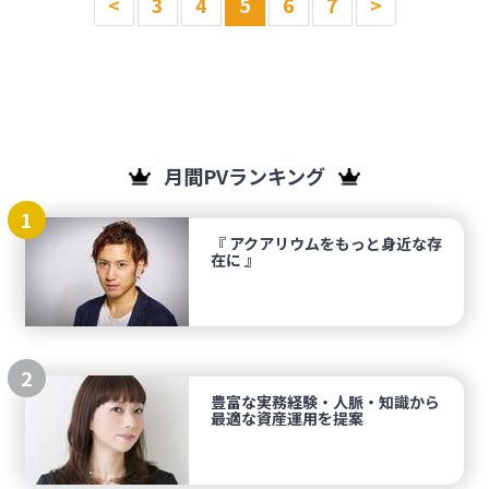
<
3
4
5
6
7
>
月間PVランキング
1
『 アクアリウムをもっと身近な存
在に 』
2
豊富な実務経験・人脈・知識から
最適な資産運用を提案